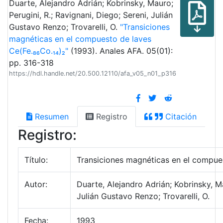
Duarte, Alejandro Adrián; Kobrinsky, Mauro;
Perugini, R.; Ravignani, Diego; Sereni, Julián
Gustavo Renzo; Trovarelli, O.
"Transiciones
magnéticas en el compuesto de laves
Ce(Fe.₈₆Co.₁₄)₂"
(1993). Anales AFA. 05(01):
pp. 316-318
https://hdl.handle.net/20.500.12110/afa_v05_n01_p316
Resumen
Registro
Citación
Registro:
Título:
Transiciones magnéticas en el compues
Autor:
Duarte, Alejandro Adrián; Kobrinsky, Ma
Julián Gustavo Renzo; Trovarelli, O.
Fecha:
1993