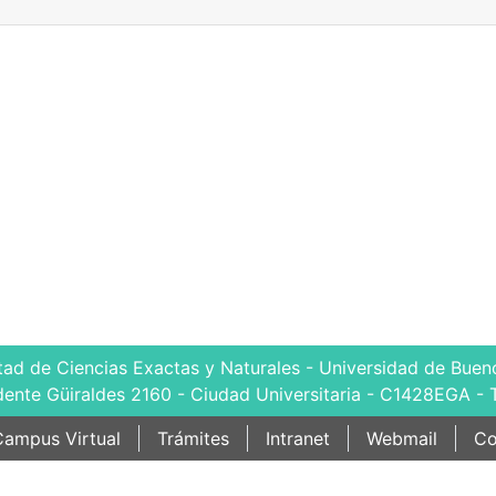
tad de Ciencias Exactas y Naturales - Universidad de Bueno
dente Güiraldes 2160 - Ciudad Universitaria - C1428EGA - 
ampus Virtual
Trámites
Intranet
Webmail
Co