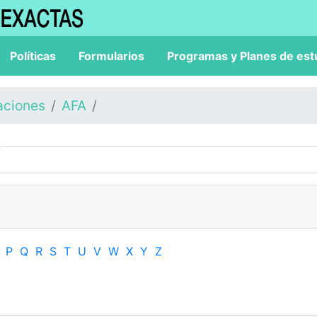
Políticas
Formularios
Programas y Planes de est
aciones
AFA
P
Q
R
S
T
U
V
W
X
Y
Z