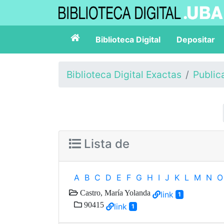
Biblioteca Digital
Depositar
Biblioteca Digital Exactas
Public
Lista de
A
B
C
D
E
F
G
H
I
J
K
L
M
N
O
Castro, María Yolanda
link
1
90415
link
1