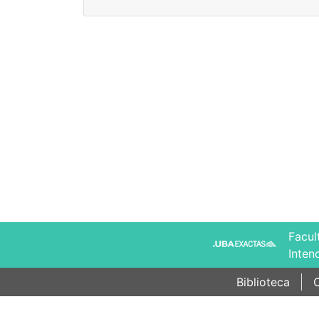
Facul
Inten
Biblioteca
C