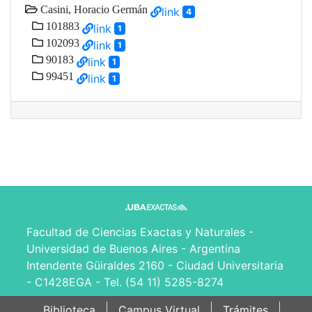
Casini, Horacio Germán
link
4
101883
link
1
102093
link
1
90183
link
1
99451
link
1
Facultad de Ciencias Exactas y Naturales -
Universidad de Buenos Aires - Argentina
Intendente Güiraldes 2160 - Ciudad Universitaria
- C1428EGA - Tel. (54 11) 5285-8274
Biblioteca
Campus Virtual
Trámites