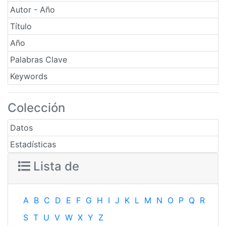
Autor - Año
Título
Año
Palabras Clave
Keywords
Colección
Datos
Estadísticas
Lista de
A
B
C
D
E
F
G
H
I
J
K
L
M
N
O
P
Q
R
S
T
U
V
W
X
Y
Z