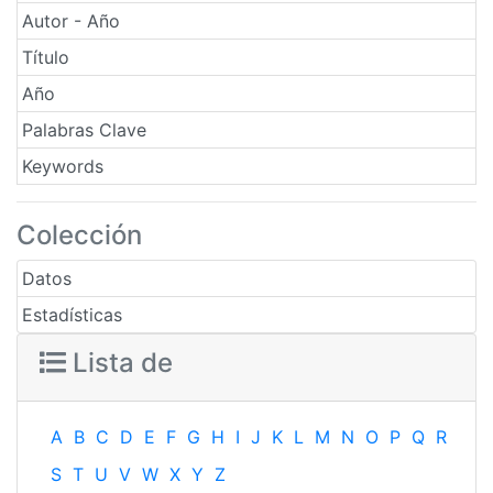
Autor - Año
Título
Año
Palabras Clave
Keywords
Colección
Datos
Estadísticas
Lista de
A
B
C
D
E
F
G
H
I
J
K
L
M
N
O
P
Q
R
S
T
U
V
W
X
Y
Z