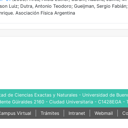
erson Luiz; Dutra, Antonio Teodoro; Gueijman, Sergio Fabián;
rique. Asociación Física Argentina
tad de Ciencias Exactas y Naturales - Universidad de Bueno
dente Güiraldes 2160 - Ciudad Universitaria - C1428EGA - 
ampus Virtual
Trámites
Intranet
Webmail
Co