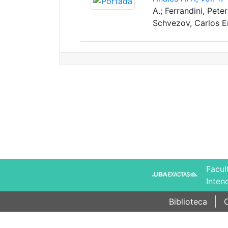
A.; Ferrandini, Pet
Schvezov, Carlos En
Facul
Inten
Biblioteca
C