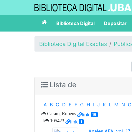
Biblioteca Digital
Depositar
Biblioteca Digital Exactas
Public
Lista de
A
B
C
D
E
F
G
H
I
J
K
L
M
N
O
Caram, Rubens
link
15
105423
link
1
Anales AFA, vol. 17