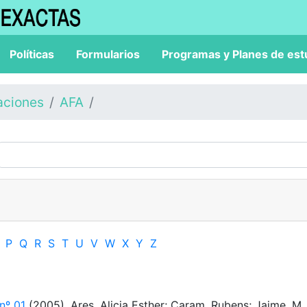
Políticas
Formularios
Programas y Planes de est
aciones
AFA
P
Q
R
S
T
U
V
W
X
Y
Z
 nº 01
(2005). Ares, Alicia Esther; Caram, Rubens; Jaime, M.