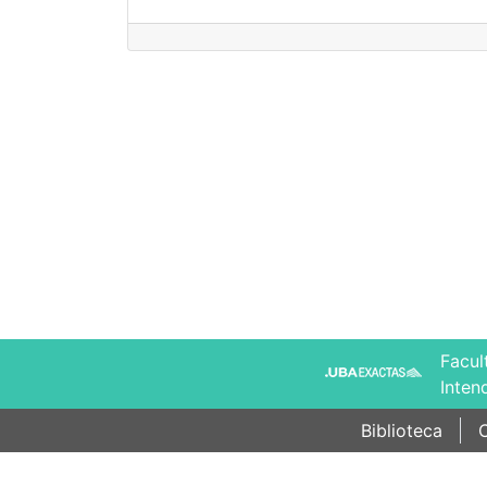
Facul
Inten
Biblioteca
C