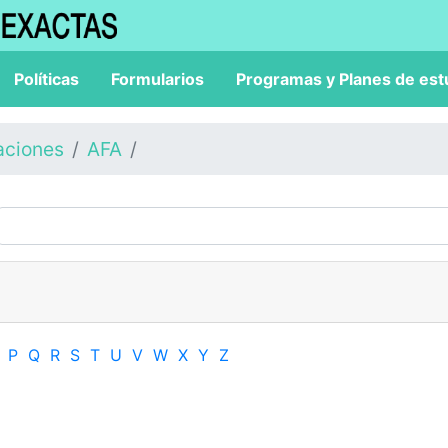
Políticas
Formularios
Programas y Planes de est
aciones
AFA
P
Q
R
S
T
U
V
W
X
Y
Z