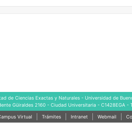
tad de Ciencias Exactas y Naturales - Universidad de Bueno
dente Güiraldes 2160 - Ciudad Universitaria - C1428EGA - 
ampus Virtual
Trámites
Intranet
Webmail
Co