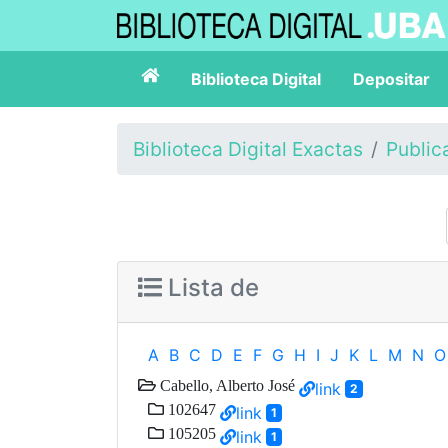
Biblioteca Digital
Depositar
Biblioteca Digital Exactas
Public
Lista de
A
B
C
D
E
F
G
H
I
J
K
L
M
N
O
Cabello, Alberto José
link
2
102647
link
1
105205
link
1