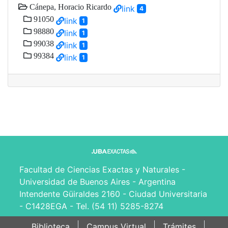
Cánepa, Horacio Ricardo
link
4
91050
link
1
98880
link
1
99038
link
1
99384
link
1
Facultad de Ciencias Exactas y Naturales -
Universidad de Buenos Aires - Argentina
Intendente Güiraldes 2160 - Ciudad Universitaria
- C1428EGA - Tel. (54 11) 5285-8274
Biblioteca
Campus Virtual
Trámites