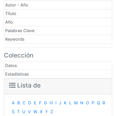
Autor - Año
Título
Año
Palabras Clave
Keywords
Colección
Datos
Estadísticas
Lista de
A
B
C
D
E
F
G
H
I
J
K
L
M
N
O
P
Q
R
S
T
U
V
W
X
Y
Z