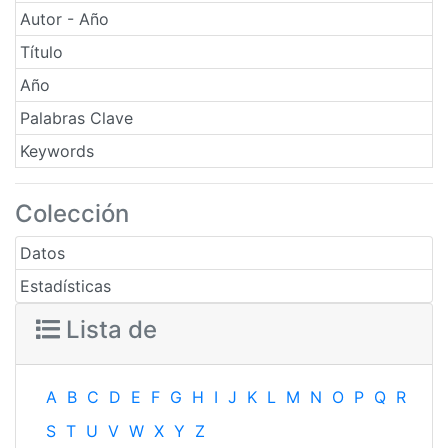
Autor - Año
Título
Año
Palabras Clave
Keywords
Colección
Datos
Estadísticas
Lista de
A
B
C
D
E
F
G
H
I
J
K
L
M
N
O
P
Q
R
S
T
U
V
W
X
Y
Z