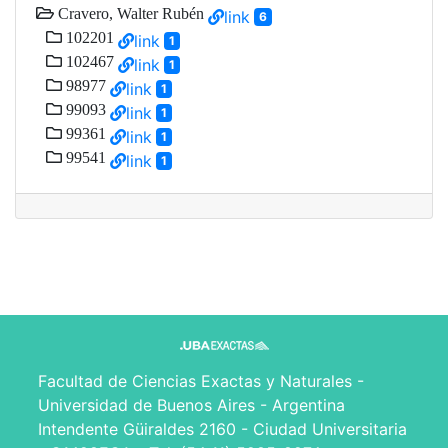
Cravero, Walter Rubén
link
6
102201
link
1
102467
link
1
98977
link
1
99093
link
1
99361
link
1
99541
link
1
Facultad de Ciencias Exactas y Naturales -
Universidad de Buenos Aires - Argentina
Intendente Güiraldes 2160 - Ciudad Universitaria