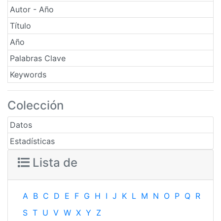
Autor - Año
Título
Año
Palabras Clave
Keywords
Colección
Datos
Estadísticas
Lista de
A
B
C
D
E
F
G
H
I
J
K
L
M
N
O
P
Q
R
S
T
U
V
W
X
Y
Z