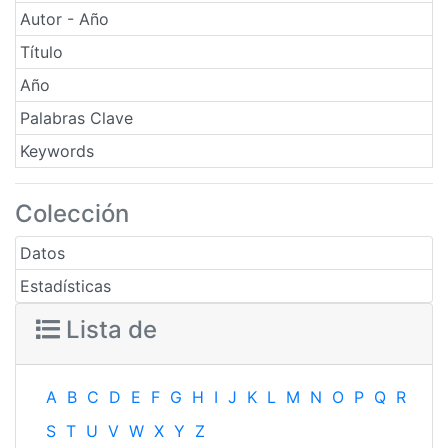
Autor - Año
Título
Año
Palabras Clave
Keywords
Colección
Datos
Estadísticas
Lista de
A
B
C
D
E
F
G
H
I
J
K
L
M
N
O
P
Q
R
S
T
U
V
W
X
Y
Z