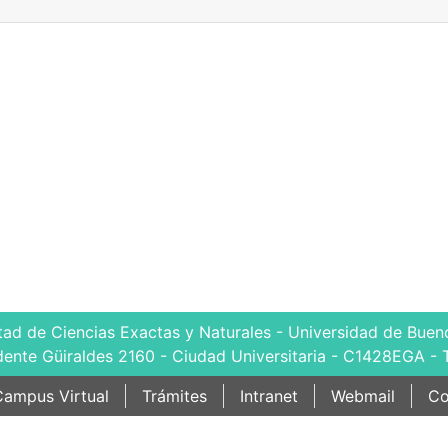
tad de Ciencias Exactas y Naturales - Universidad de Bueno
dente Güiraldes 2160 - Ciudad Universitaria - C1428EGA - 
ampus Virtual
Trámites
Intranet
Webmail
Co