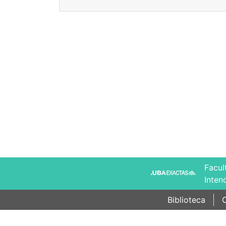
Facul
Inten
Biblioteca
C