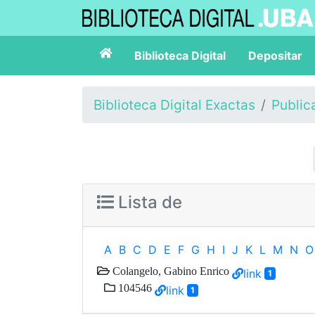
Biblioteca Digital
Depositar
Biblioteca Digital Exactas
Public
Lista de
A
B
C
D
E
F
G
H
I
J
K
L
M
N
O
Colangelo, Gabino Enrico
link
1
104546
link
1