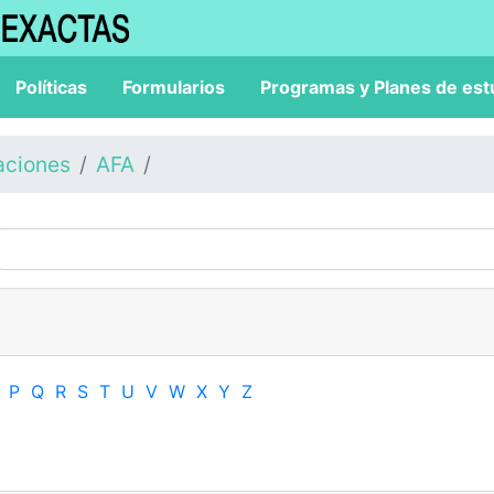
Políticas
Formularios
Programas y Planes de est
aciones
AFA
P
Q
R
S
T
U
V
W
X
Y
Z