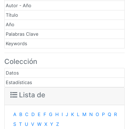
Autor - Año
Título
Año
Palabras Clave
Keywords
Colección
Datos
Estadísticas
Lista de
A
B
C
D
E
F
G
H
I
J
K
L
M
N
O
P
Q
R
S
T
U
V
W
X
Y
Z