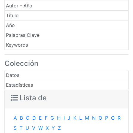
Autor - Año
Título
Año
Palabras Clave
Keywords
Colección
Datos
Estadísticas
Lista de
A
B
C
D
E
F
G
H
I
J
K
L
M
N
O
P
Q
R
S
T
U
V
W
X
Y
Z