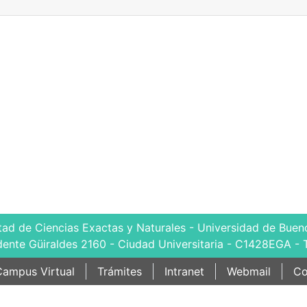
tad de Ciencias Exactas y Naturales - Universidad de Bueno
dente Güiraldes 2160 - Ciudad Universitaria - C1428EGA - 
ampus Virtual
Trámites
Intranet
Webmail
Co