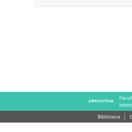
Facul
Inten
Biblioteca
C