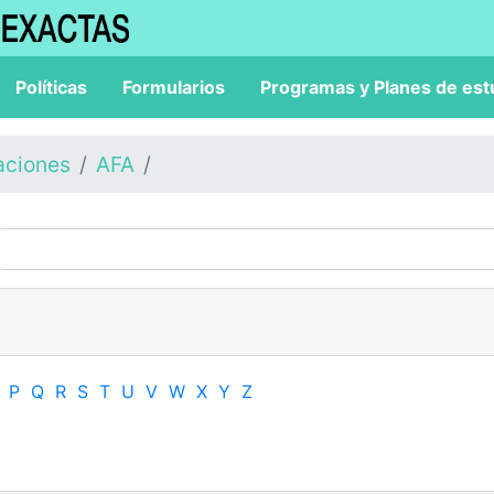
Políticas
Formularios
Programas y Planes de est
aciones
AFA
P
Q
R
S
T
U
V
W
X
Y
Z