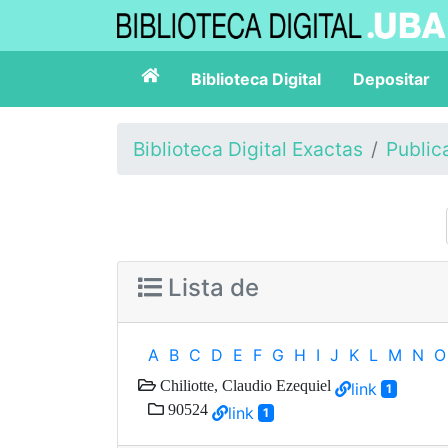
Biblioteca Digital
Depositar
Biblioteca Digital Exactas
Public
Lista de
A
B
C
D
E
F
G
H
I
J
K
L
M
N
O
Chiliotte, Claudio Ezequiel
link
1
90524
link
1