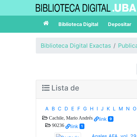
Biblioteca Digital
Depositar
Biblioteca Digital Exactas
Public
Lista de
A
B
C
D
E
F
G
H
I
J
K
L
M
N
O
Cachile, Mario Andrés
link
9
90236
link
1
Anales AFA, vol. 29