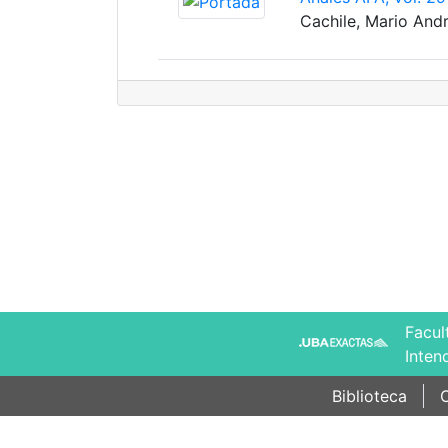
Cachile, Mario Andr
Facul
Inten
Biblioteca
C