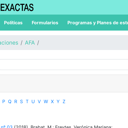
Políticas
Formularios
Programas y Planes de est
aciones
AFA
P
Q
R
S
T
U
V
W
X
Y
Z
 nº 03
(2018). Brabat, M.; Freytes, Verónica Mariana;