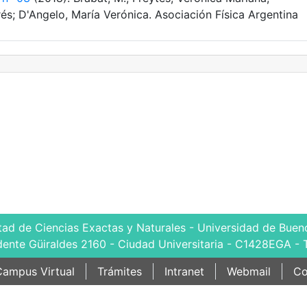
és; D'Angelo, María Verónica. Asociación Física Argentina
tad de Ciencias Exactas y Naturales - Universidad de Bueno
dente Güiraldes 2160 - Ciudad Universitaria - C1428EGA - 
ampus Virtual
Trámites
Intranet
Webmail
Co