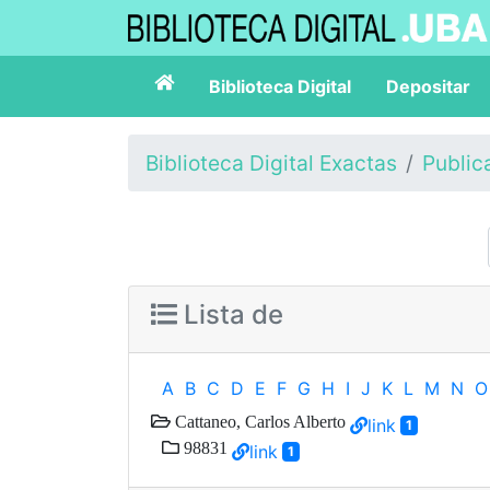
Biblioteca Digital
Depositar
Biblioteca Digital Exactas
Public
Lista de
A
B
C
D
E
F
G
H
I
J
K
L
M
N
O
Cattaneo, Carlos Alberto
link
1
98831
link
1