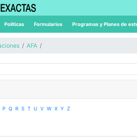
Políticas
Formularios
Programas y Planes de est
aciones
AFA
P
Q
R
S
T
U
V
W
X
Y
Z