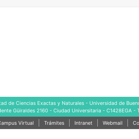
tad de Ciencias Exactas y Naturales - Universidad de Bueno
dente Güiraldes 2160 - Ciudad Universitaria - C1428EGA - 
ampus Virtual
Trámites
Intranet
Webmail
Co