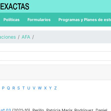
Políticas
Formularios
Programas y Planes de est
aciones
AFA
P
Q
R
S
T
U
V
W
X
Y
Z
 nº 03
(2021-10). Perillo, Patricia María; Rodríguez, Daniel