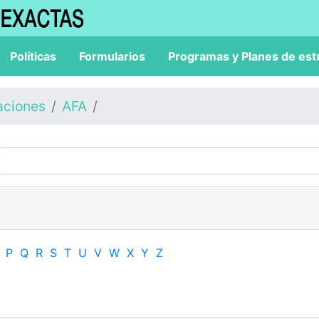
Políticas
Formularios
Programas y Planes de est
aciones
AFA
P
Q
R
S
T
U
V
W
X
Y
Z