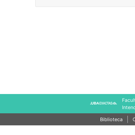
Facul
Inten
Biblioteca
C