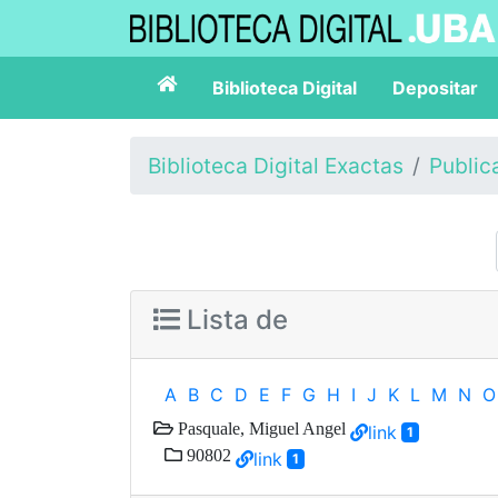
Biblioteca Digital
Depositar
Biblioteca Digital Exactas
Public
Lista de
A
B
C
D
E
F
G
H
I
J
K
L
M
N
O
Pasquale, Miguel Angel
link
1
90802
link
1