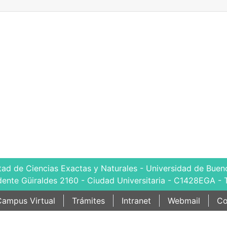
tad de Ciencias Exactas y Naturales - Universidad de Bueno
dente Güiraldes 2160 - Ciudad Universitaria - C1428EGA - 
ampus Virtual
Trámites
Intranet
Webmail
Co