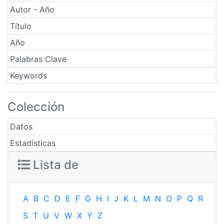
Autor - Año
Título
Año
Palabras Clave
Keywords
Colección
Datos
Estadísticas
Lista de
A
B
C
D
E
F
G
H
I
J
K
L
M
N
O
P
Q
R
S
T
U
V
W
X
Y
Z