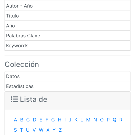
Autor - Año
Título
Año
Palabras Clave
Keywords
Colección
Datos
Estadísticas
Lista de
A
B
C
D
E
F
G
H
I
J
K
L
M
N
O
P
Q
R
S
T
U
V
W
X
Y
Z