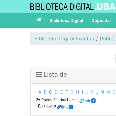
Biblioteca Digital
Depositar
Biblioteca Digital Exactas
Public
Lista de
A
B
C
D
E
F
G
H
I
J
K
L
M
N
O
Porini, Sabrina Lorena
link
1
105248
link
1