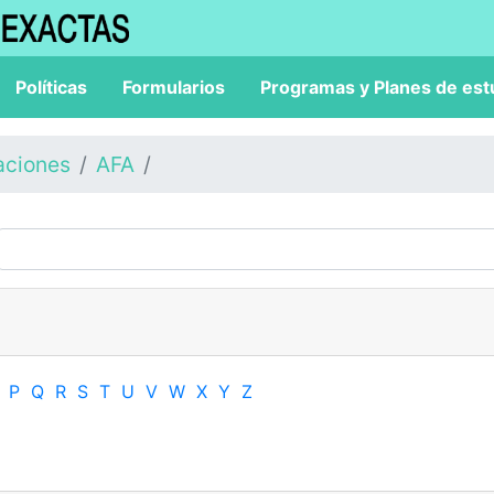
Políticas
Formularios
Programas y Planes de est
aciones
AFA
P
Q
R
S
T
U
V
W
X
Y
Z