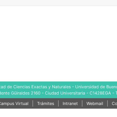
tad de Ciencias Exactas y Naturales - Universidad de Bueno
dente Güiraldes 2160 - Ciudad Universitaria - C1428EGA - 
ampus Virtual
Trámites
Intranet
Webmail
Co