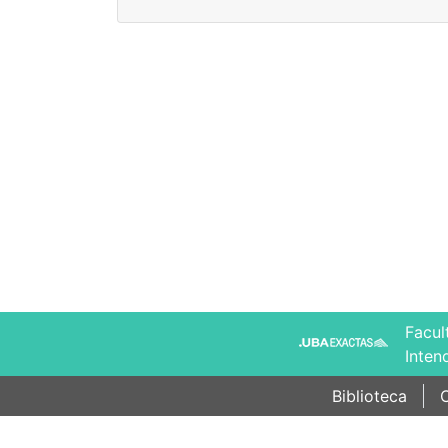
Facul
Inten
Biblioteca
C