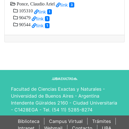
Ponce, Claudio Ariel
link
3
105310
link
1
90479
link
1
90544
link
1
Facultad de Ciencias Exactas y Naturales -
Universidad de Buenos Aires - Argentina
Intendente Güiraldes 2160 - Ciudad Universitaria
- C1428EGA - Tel. (54 11) 5285-8274
Biblioteca
Campus Virtual
Trámites
Intranet
Webmail
Contacto
UBA