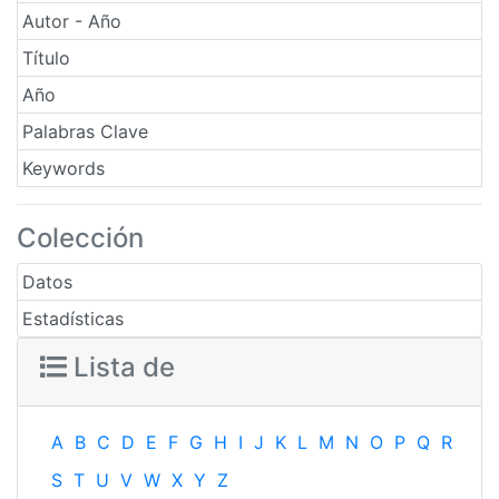
Autor - Año
Título
Año
Palabras Clave
Keywords
Colección
Datos
Estadísticas
Lista de
A
B
C
D
E
F
G
H
I
J
K
L
M
N
O
P
Q
R
S
T
U
V
W
X
Y
Z