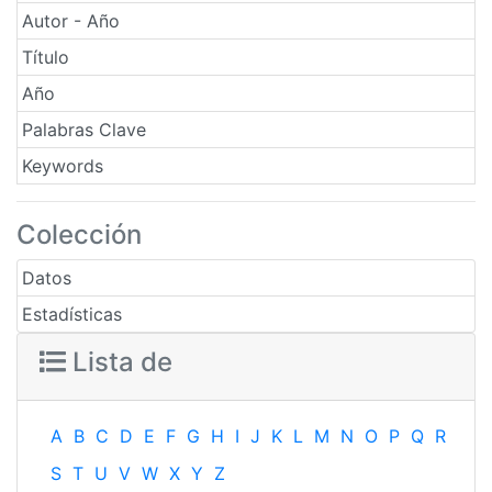
Autor - Año
Título
Año
Palabras Clave
Keywords
Colección
Datos
Estadísticas
Lista de
A
B
C
D
E
F
G
H
I
J
K
L
M
N
O
P
Q
R
S
T
U
V
W
X
Y
Z