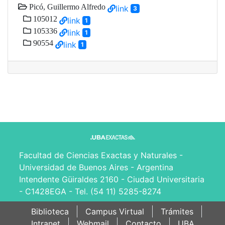
Picó, Guillermo Alfredo
link
3
105012
link
1
105336
link
1
90554
link
1
Facultad de Ciencias Exactas y Naturales -
Universidad de Buenos Aires - Argentina
Intendente Güiraldes 2160 - Ciudad Universitaria
- C1428EGA - Tel. (54 11) 5285-8274
Biblioteca
Campus Virtual
Trámites
Intranet
Webmail
Contacto
UBA