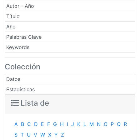
Autor - Año
Título
Año
Palabras Clave
Keywords
Colección
Datos
Estadísticas
Lista de
A
B
C
D
E
F
G
H
I
J
K
L
M
N
O
P
Q
R
S
T
U
V
W
X
Y
Z