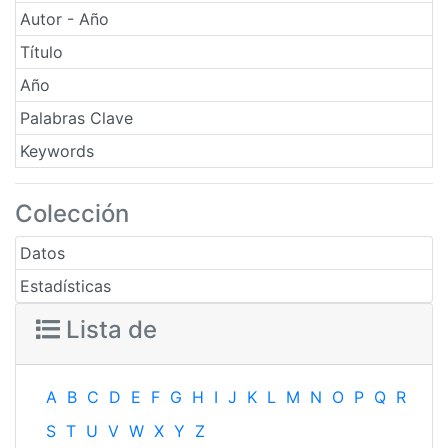
Autor - Año
Título
Año
Palabras Clave
Keywords
Colección
Datos
Estadísticas
Lista de
A
B
C
D
E
F
G
H
I
J
K
L
M
N
O
P
Q
R
S
T
U
V
W
X
Y
Z