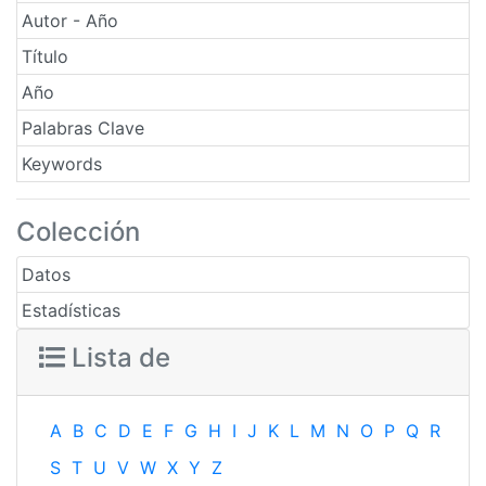
Autor - Año
Título
Año
Palabras Clave
Keywords
Colección
Datos
Estadísticas
Lista de
A
B
C
D
E
F
G
H
I
J
K
L
M
N
O
P
Q
R
S
T
U
V
W
X
Y
Z