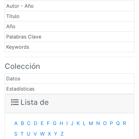
Autor - Año
Título
Año
Palabras Clave
Keywords
Colección
Datos
Estadísticas
Lista de
A
B
C
D
E
F
G
H
I
J
K
L
M
N
O
P
Q
R
S
T
U
V
W
X
Y
Z