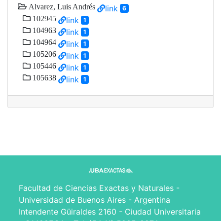
Alvarez, Luis Andrés
link
6
102945
link
1
104963
link
1
104964
link
1
105206
link
1
105446
link
1
105638
link
1
Facultad de Ciencias Exactas y Naturales -
Universidad de Buenos Aires - Argentina
Intendente Güiraldes 2160 - Ciudad Universitaria