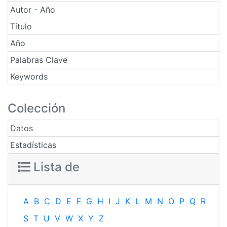
Autor - Año
Título
Año
Palabras Clave
Keywords
Colección
Datos
Estadísticas
Lista de
A
B
C
D
E
F
G
H
I
J
K
L
M
N
O
P
Q
R
S
T
U
V
W
X
Y
Z