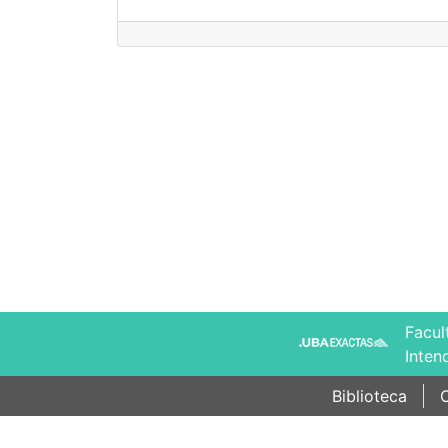
Facul
Inten
Biblioteca
C