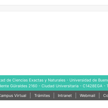
tad de Ciencias Exactas y Naturales - Universidad de Bueno
dente Güiraldes 2160 - Ciudad Universitaria - C1428EGA - 
ampus Virtual
Trámites
Intranet
Webmail
Co