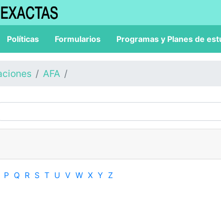
Políticas
Formularios
Programas y Planes de est
aciones
AFA
P
Q
R
S
T
U
V
W
X
Y
Z