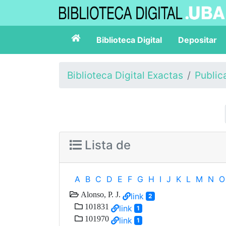
Biblioteca Digital
Depositar
Biblioteca Digital Exactas
Public
Lista de
A
B
C
D
E
F
G
H
I
J
K
L
M
N
O
Alonso, P. J.
link
2
101831
link
1
101970
link
1