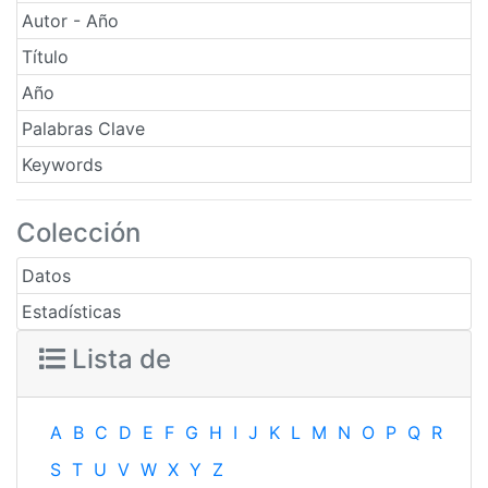
Autor - Año
Título
Año
Palabras Clave
Keywords
Colección
Datos
Estadísticas
Lista de
A
B
C
D
E
F
G
H
I
J
K
L
M
N
O
P
Q
R
S
T
U
V
W
X
Y
Z