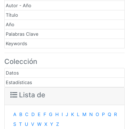
Autor - Año
Título
Año
Palabras Clave
Keywords
Colección
Datos
Estadísticas
Lista de
A
B
C
D
E
F
G
H
I
J
K
L
M
N
O
P
Q
R
S
T
U
V
W
X
Y
Z