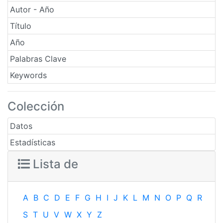
Autor - Año
Título
Año
Palabras Clave
Keywords
Colección
Datos
Estadísticas
Lista de
A
B
C
D
E
F
G
H
I
J
K
L
M
N
O
P
Q
R
S
T
U
V
W
X
Y
Z