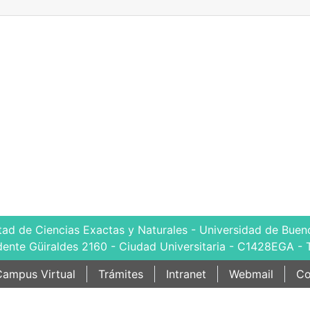
tad de Ciencias Exactas y Naturales - Universidad de Bueno
dente Güiraldes 2160 - Ciudad Universitaria - C1428EGA - 
ampus Virtual
Trámites
Intranet
Webmail
Co