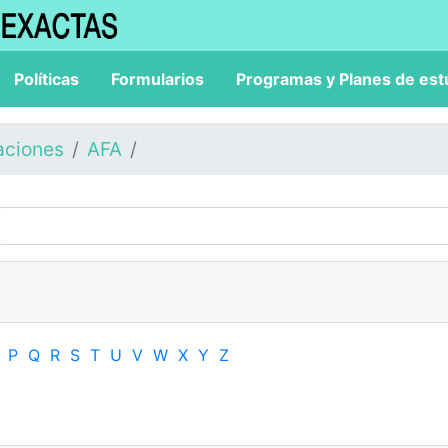
Políticas
Formularios
Programas y Planes de est
aciones
AFA
P
Q
R
S
T
U
V
W
X
Y
Z