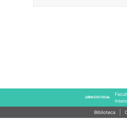
Facul
Inten
Biblioteca
C