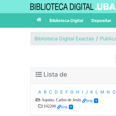
Biblioteca Digital
Depositar
Biblioteca Digital Exactas
Public
Lista de
A
B
C
D
E
F
G
H
I
J
K
L
M
N
O
Aquino, Carlos de Jesús
link
1
102206
link
1