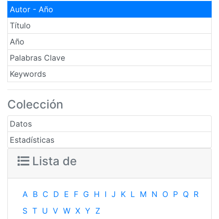
Autor - Año
Título
Año
Palabras Clave
Keywords
Colección
Datos
Estadísticas
Lista de
A
B
C
D
E
F
G
H
I
J
K
L
M
N
O
P
Q
R
S
T
U
V
W
X
Y
Z