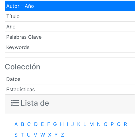
Autor - Año
Título
Año
Palabras Clave
Keywords
Colección
Datos
Estadísticas
Lista de
A
B
C
D
E
F
G
H
I
J
K
L
M
N
O
P
Q
R
S
T
U
V
W
X
Y
Z