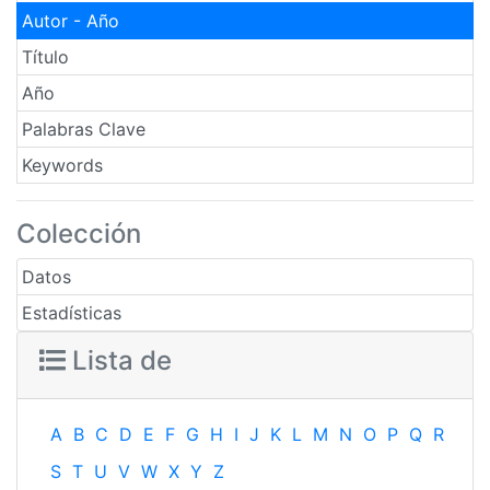
Autor - Año
Título
Año
Palabras Clave
Keywords
Colección
Datos
Estadísticas
Lista de
A
B
C
D
E
F
G
H
I
J
K
L
M
N
O
P
Q
R
S
T
U
V
W
X
Y
Z