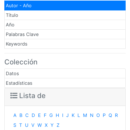
Autor - Año
Título
Año
Palabras Clave
Keywords
Colección
Datos
Estadísticas
Lista de
A
B
C
D
E
F
G
H
I
J
K
L
M
N
O
P
Q
R
S
T
U
V
W
X
Y
Z