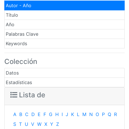
Autor - Año
Título
Año
Palabras Clave
Keywords
Colección
Datos
Estadísticas
Lista de
A
B
C
D
E
F
G
H
I
J
K
L
M
N
O
P
Q
R
S
T
U
V
W
X
Y
Z