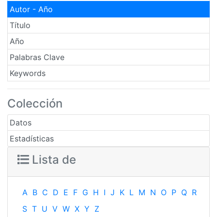
Autor - Año
Título
Año
Palabras Clave
Keywords
Colección
Datos
Estadísticas
Lista de
A
B
C
D
E
F
G
H
I
J
K
L
M
N
O
P
Q
R
S
T
U
V
W
X
Y
Z