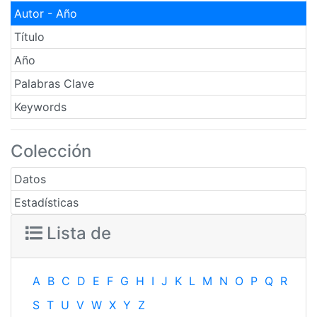
Autor - Año
Título
Año
Palabras Clave
Keywords
Colección
Datos
Estadísticas
Lista de
A
B
C
D
E
F
G
H
I
J
K
L
M
N
O
P
Q
R
S
T
U
V
W
X
Y
Z