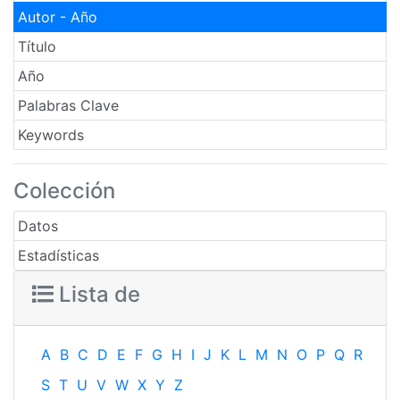
Autor - Año
Título
Año
Palabras Clave
Keywords
Colección
Datos
Estadísticas
Lista de
A
B
C
D
E
F
G
H
I
J
K
L
M
N
O
P
Q
R
S
T
U
V
W
X
Y
Z