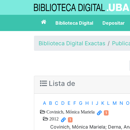
Biblioteca Digital
Depositar
Biblioteca Digital Exactas
Public
Lista de
A
B
C
D
E
F
G
H
I
J
K
L
M
N
O
Covinich, Mónica Mariela
1
2012
1
Covinich, Mónica Mariela; Derna, Ana