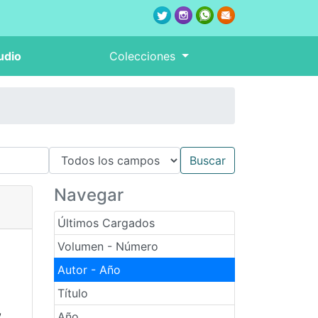
udio
Colecciones
Navegar
Últimos Cargados
Volumen - Número
Autor - Año
Título
,
Año