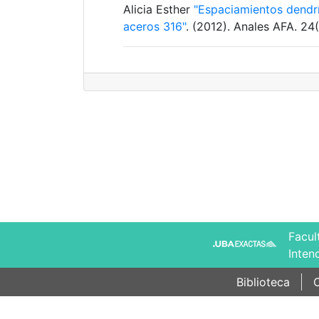
Alicia Esther
"Espaciamientos dendrí
aceros 316"
. (2012). Anales AFA. 24
Facul
Inten
Biblioteca
C