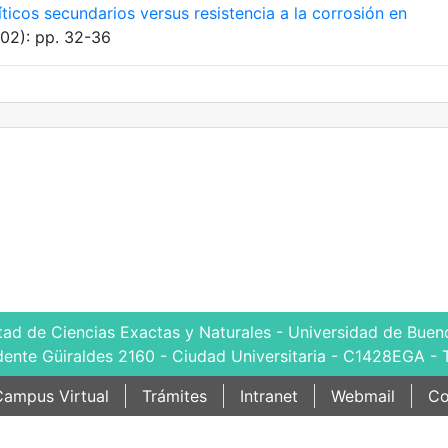
ticos secundarios versus resistencia a la corrosión en
(02): pp. 32-36
tad de Ciencias Exactas y Naturales - Universidad de Bueno
dente Güiraldes 2160 - Ciudad Universitaria - C1428EGA - 
ampus Virtual
Trámites
Intranet
Webmail
Co