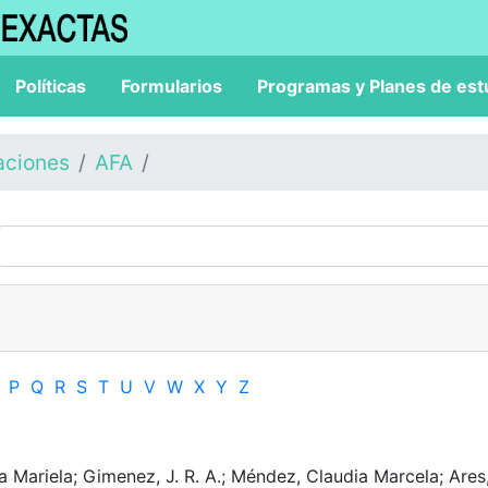
Políticas
Formularios
Programas y Planes de est
aciones
AFA
P
Q
R
S
T
U
V
W
X
Y
Z
 Mariela; Gimenez, J. R. A.; Méndez, Claudia Marcela; Ares