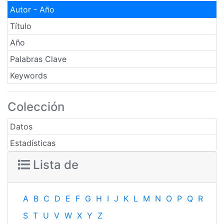
Autor - Año
Título
Año
Palabras Clave
Keywords
Colección
Datos
Estadísticas
Lista de
A
B
C
D
E
F
G
H
I
J
K
L
M
N
O
P
Q
R
S
T
U
V
W
X
Y
Z