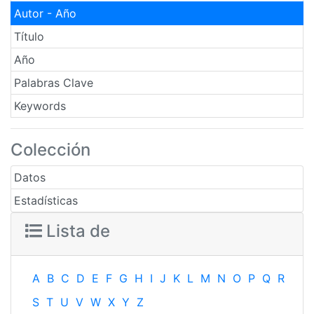
Autor - Año
Título
Año
Palabras Clave
Keywords
Colección
Datos
Estadísticas
Lista de
A
B
C
D
E
F
G
H
I
J
K
L
M
N
O
P
Q
R
S
T
U
V
W
X
Y
Z