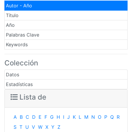
Autor - Año
Título
Año
Palabras Clave
Keywords
Colección
Datos
Estadísticas
Lista de
A
B
C
D
E
F
G
H
I
J
K
L
M
N
O
P
Q
R
S
T
U
V
W
X
Y
Z