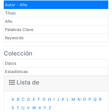
Autor - Año
Título
Año
Palabras Clave
Keywords
Colección
Datos
Estadísticas
Lista de
A
B
C
D
E
F
G
H
I
J
K
L
M
N
O
P
Q
R
S
T
U
V
W
X
Y
Z