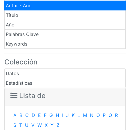
Autor - Año
Título
Año
Palabras Clave
Keywords
Colección
Datos
Estadísticas
Lista de
A
B
C
D
E
F
G
H
I
J
K
L
M
N
O
P
Q
R
S
T
U
V
W
X
Y
Z