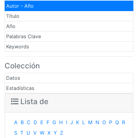
Autor - Año
Título
Año
Palabras Clave
Keywords
Colección
Datos
Estadísticas
Lista de
A
B
C
D
E
F
G
H
I
J
K
L
M
N
O
P
Q
R
S
T
U
V
W
X
Y
Z