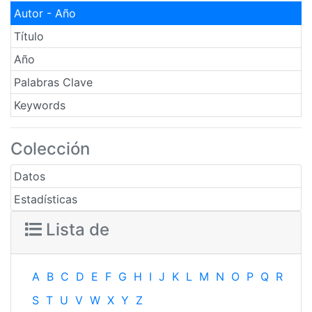
Autor - Año
Título
Año
Palabras Clave
Keywords
Colección
Datos
Estadísticas
Lista de
A
B
C
D
E
F
G
H
I
J
K
L
M
N
O
P
Q
R
S
T
U
V
W
X
Y
Z