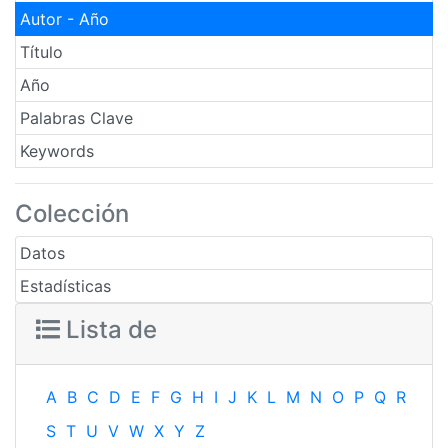
Autor - Año
Título
Año
Palabras Clave
Keywords
Colección
Datos
Estadísticas
Lista de
A
B
C
D
E
F
G
H
I
J
K
L
M
N
O
P
Q
R
S
T
U
V
W
X
Y
Z